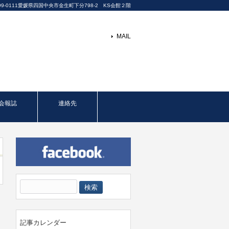
99-0111愛媛県四国中央市金生町下分798-2 KS会館２階
MAIL
会報誌
連絡先
検
索:
記事カレンダー