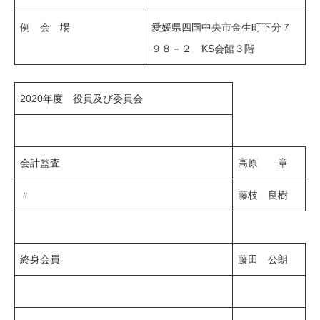
例 会 場
愛媛県四国中央市金生町下分７
９８－２ KS会館３階
2020年度 役員及び委員会
会計監査
高原 章
〃
藤枝 良樹
終身会員
藤田 公朗