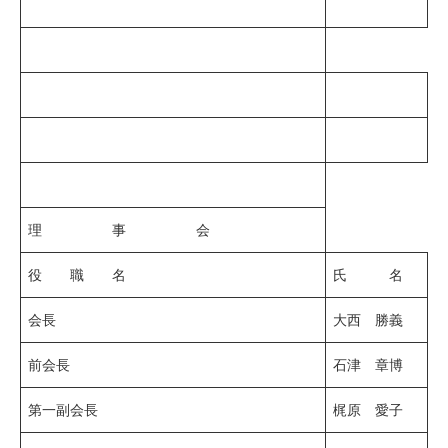
理 事 会
役 職 名
氏 名
会長
大西 勝義
前会長
石津 章博
第一副会長
梶原 愛子