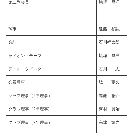
第二副会長
蟻塚 昌洋
幹事
遠藤 禎誌
会計
石川福太郎
ライオン・テーマ
蟻塚 昌洋
テール・ツイスター
石川 一志
会員理事
脇 憲久
クラブ理事（2年理事）
進藤 裕介
クラブ理事（2年理事)
河村 眞治
クラブ理事（2年理事）
高津 靖之