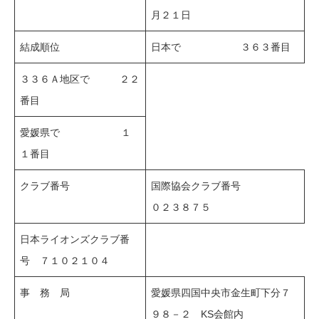
月２１日
結成順位
日本で ３６３番目
３３６Ａ地区で ２２
番目
愛媛県で １
１番目
クラブ番号
国際協会クラブ番号
０２３８７５
日本ライオンズクラブ番
号 ７１０２１０４
事 務 局
愛媛県四国中央市金生町下分７
９８－２ KS会館内